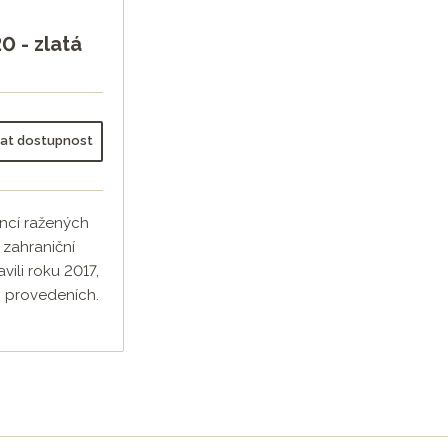
0 - zlatá
dat dostupnost
mincí ražených
zahraniční
vili roku 2017,
h provedeních.