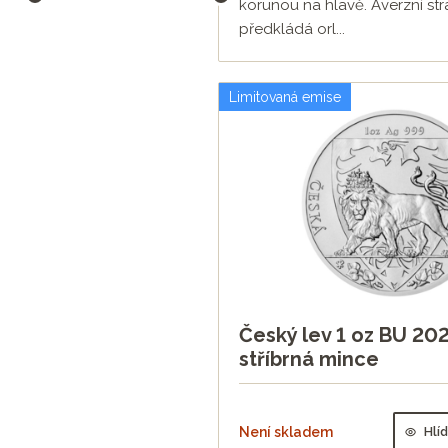
korunou na hlavě. Averzní st
předkládá orl...
Limitovaná emise
Český lev 1 oz BU 202
stříbrná mince
Není skladem
Hlí