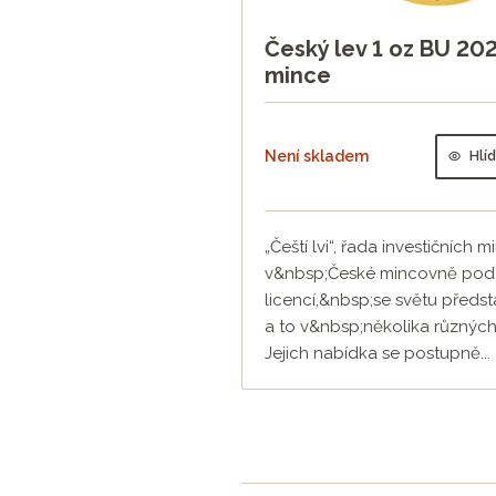
Český lev 1 oz BU 202
mince
Není skladem
Hlí
„Čeští lvi“, řada investičních 
v&nbsp;České mincovně pod 
licencí,&nbsp;se světu předsta
a to v&nbsp;několika různýc
Jejich nabídka se postupně...