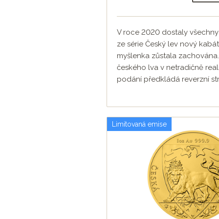
V roce 2020 dostaly všechny 
ze série Český lev nový kabát
myšlenka zůstala zachována.
českého lva v netradičně real
podání předkládá reverzní stra
Limitovaná emise