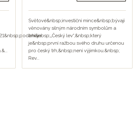
Světové&nbsp;investiční mince&nbsp;bývají
věnovány silným národním symbolům a
21&nbsp;podtrhuje
ani&nbsp;„Český lev“,&nbsp;který
je&nbsp;první ražbou svého druhu určenou
&...
pro český trh,&nbsp;není výjimkou.&nbsp;
Rev...