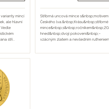
varianty mincí
Stříbrná uncová mince s&nbsp;motivem
ek, ale hlavní
Českého lva.&nbsp;Krásu&nbsp;stříbrné
 Vedle
mince&nbsp;s&nbsp;ročníkem&nbsp;20
istickém
hned&nbsp;dvojí pokovení&nbsp;–
na stří...
vzácným zlatem a nevšedním rutheniem.