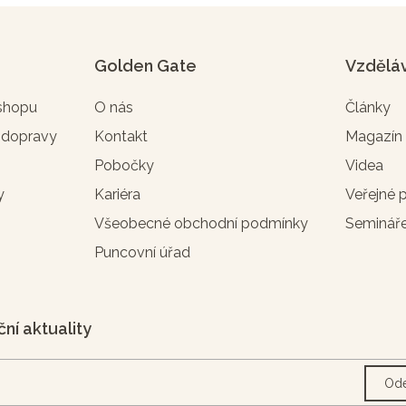
Golden Gate
Vzdělá
-shopu
O nás
Články
 dopravy
Kontakt
Magazí
Pobočky
Videa
y
Kariéra
Veřejné 
Všeobecné obchodní podmínky
Seminář
Puncovní úřad
ční aktuality
Ode