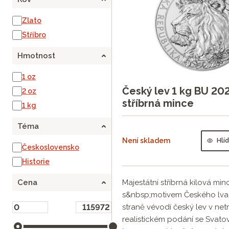
Zlato
Stříbro
Hmotnost
1 oz
Český lev 1 kg BU 202
2 oz
stříbrná mince
1 kg
Téma
Není skladem
Hlí
Československo
Historie
Majestátní stříbrná kilová min
Cena
s&nbsp;motivem Českého lva.
straně vévodí český lev v net
realistickém podání se Svat