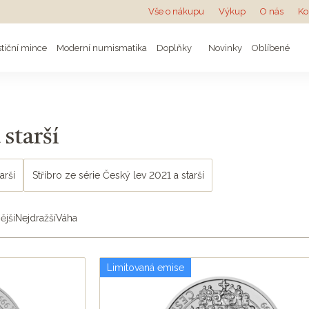
Vše o nákupu
Výkup
O nás
Ko
stiční mince
Moderní numismatika
Doplňky
Novinky
Oblíbené
 starší
arší
Stříbro ze série Český lev 2021 a starší
ější
Nejdražší
Váha
Limitovaná emise