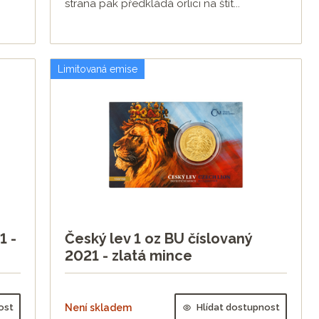
strana pak předkládá orlici na štít...
Limitovaná emise
1 -
Český lev 1 oz BU číslovaný
2021 - zlatá mince
ost
Není skladem
Hlídat dostupnost