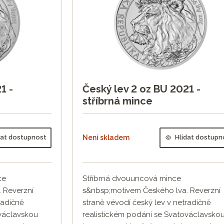
1 -
Český lev 2 oz BU 2021 -
stříbrná mince
dat dostupnost
Není skladem
Hlídat dostupn
ce
Stříbrná dvouuncová mince
 Reverzní
s&nbsp;motivem Českého lva. Reverzní
radičně
straně vévodí český lev v netradičně
ováclavskou
realistickém podání se Svatováclavsko