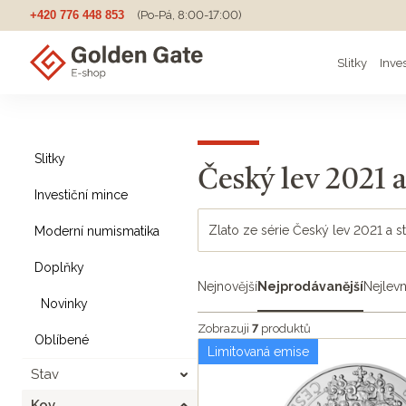
+420 776 448 853
(Po-Pá, 8:00-17:00)
Slitky
Inve
Slitky
Český lev 2021 a
Investiční mince
Zlato ze série Český lev 2021 a st
Moderní numismatika
Doplňky
Nejnovější
Nejprodávanější
Nejlevn
Novinky
Zobrazuji
7
produktů
Oblíbené
Limitovaná emise
Stav
Kov