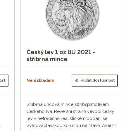
Český lev 1 oz BU 2021 -
stříbrná mince
ost
Není skladem
Hlídat dostupnost
Stříbrná uncová mince s&nbsp;motivem
Českého lva. Reverzní straně vévodí český
lev v netradičně realistickém podání se
u
Svatováclavskou korunou na hlavě. Averzní