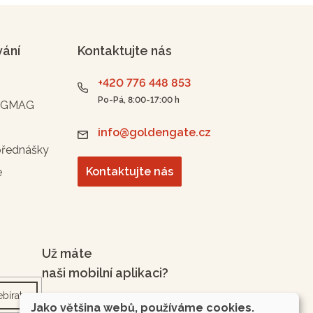
vání
Kontaktujte nás
+420 776 448 853
Po-Pá, 8:00-17:00 h
n GMAG
info@goldengate.cz
přednášky
Kontaktujte nás
e
Už máte
naši mobilní aplikaci?
bírat
Jako většina webů, používáme cookies.