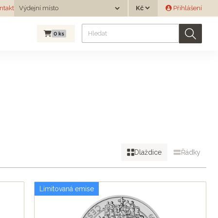
Měna
ntakt
Výdejní místo
Přihlášení
Výdejní místo
0
ks
Dlaždice
Řádky
Limitovaná emise