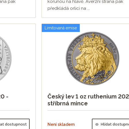
rana pak
korunou na hlavě. Averzní strana pak
předkládá orlici na ...
Limitovaná emise
0 -
Český lev 1 oz ruthenium 202
stříbrná mince
dat dostupnost
Není skladem
Hlídat dostupn