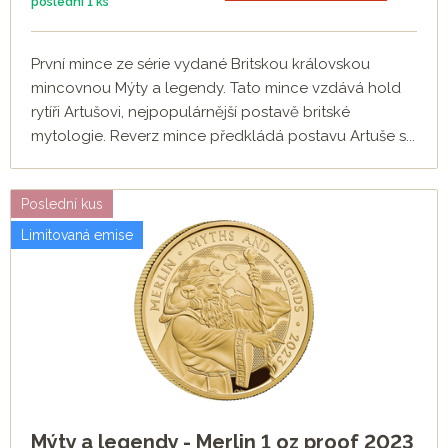
poslední
1 ks
První mince ze série vydané Britskou královskou
mincovnou Mýty a legendy. Tato mince vzdává hold
rytíři Artušovi, nejpopulárnější postavě britské
mytologie. Reverz mince předkládá postavu Artuše s...
Poslední kus
Limitovaná emise
Mýty a legendy - Merlin 1 oz proof 2023