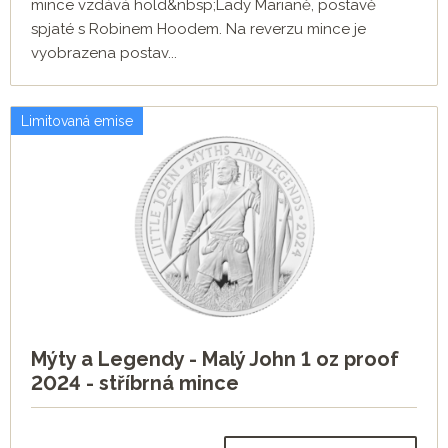
mince vzdává hold&nbsp;Lady Marianě, postavě
spjaté s Robinem Hoodem. Na reverzu mince je
vyobrazena postav...
Limitovaná emise
Mýty a Legendy - Malý John 1 oz proof
2024 - stříbrná mince