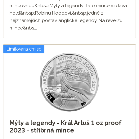
mincovnou&nbsp;Mýty a legendy. Tato mince vzdává
hold&nbsp;Robinu Hoodovi,&nbsp;jedné z
nejznámějších postav anglické legendy. Na reverzu
mince&nbs...
Limitovaná emise
Mýty a legendy - Král Artuš 1 oz proof
2023 - stříbrná mince