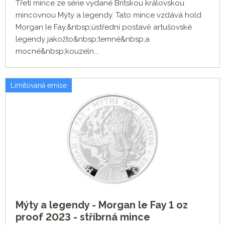
Třetí mince ze série vydané Britskou královskou
mincovnou Mýty a legendy. Tato mince vzdává hold
Morgan le Fay,&nbsp;ústřední postavě artušovské
legendy jakožto&nbsp;temné&nbsp;a
mocné&nbsp;kouzeln...
Limitovaná emise
Mýty a legendy - Morgan le Fay 1 oz
proof 2023 - stříbrná mince