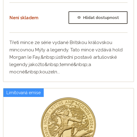
Není skladem
Hlídat dostupnost
Třetí mince ze série vydané Britskou královskou
mincovnou Mýty a legendy. Tato mince vzdává hold
Morgan le Fay,&nbsp;ústřední postavě artušovské
legendy jakožto&nbsp;temné&nbsp;a
mocné&nbsp;kouzeln...
Limitovaná emise