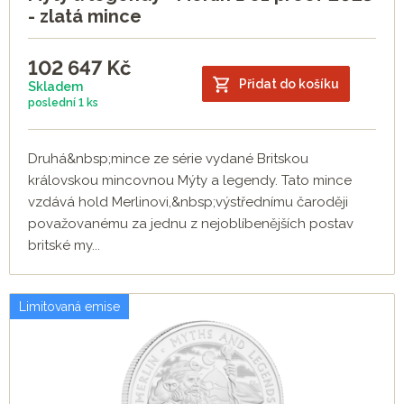
- zlatá mince
102 647
Kč
Přidat do košíku
Skladem
poslední
1 ks
Druhá&nbsp;mince ze série vydané Britskou
královskou mincovnou Mýty a legendy. Tato mince
vzdává hold Merlinovi,&nbsp;výstřednímu čaroději
považovanému za jednu z nejoblíbenějších postav
britské my...
Limitovaná emise