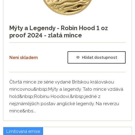
Mýty a Legendy - Robin Hood 1 oz
proof 2024 - zlatá mince
Není skladem
Hlídat dostupnost
Čtvrtá mince ze série vydané Britskou královskou
mincovnou&nbsp;Mýty a legendy. Tato mince vzdává
hold&nbsp;Robinu Hoodovi,&nbsp;jedné z
nejznámějších postav anglické legendy. Na reverzu
mince&nbs...
Limitovaná emise