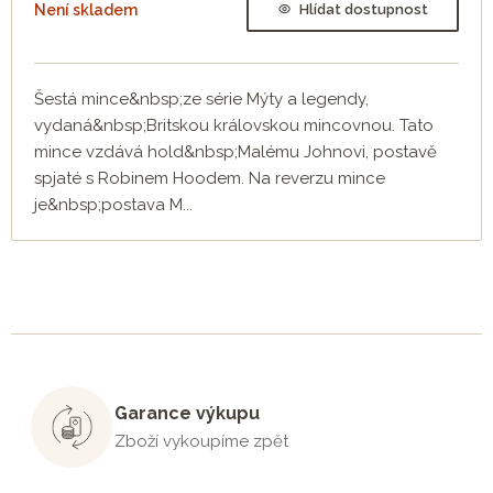
Není skladem
Hlídat dostupnost
Šestá mince&nbsp;ze série Mýty a legendy,
vydaná&nbsp;Britskou královskou mincovnou. Tato
mince vzdává hold&nbsp;Malému Johnovi, postavě
spjaté s Robinem Hoodem. Na reverzu mince
je&nbsp;postava M...
Garance výkupu
Zboží vykoupíme zpět