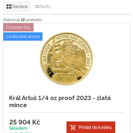
Dlaždice
Řádky
Zobrazuji
12
produktů
Poslední kus
Limitovaná emise
Král Artuš 1/4 oz proof 2023 - zlatá
mince
25 904
Kč
Přidat do košíku
Skladem