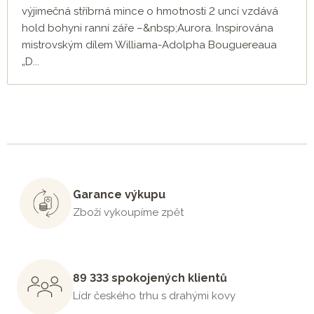
výjimečná stříbrná mince o hmotnosti 2 uncí vzdává
hold bohyni ranní záře –&nbsp;Aurora. Inspirována
mistrovským dílem Williama-Adolpha Bouguereaua
„D...
Garance výkupu
Zboží vykoupíme zpět
89 333 spokojených klientů
Lídr českého trhu s drahými kovy