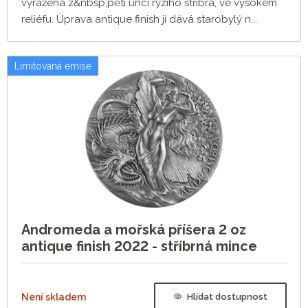
vyražena z&nbsp;pěti uncí ryzího stříbra, ve vysokém
reliéfu. Úprava antique finish jí dává starobylý n...
Limitovaná emise
Andromeda a mořská příšera 2 oz
antique finish 2022 - stříbrná mince
Není skladem
Hlídat dostupnost