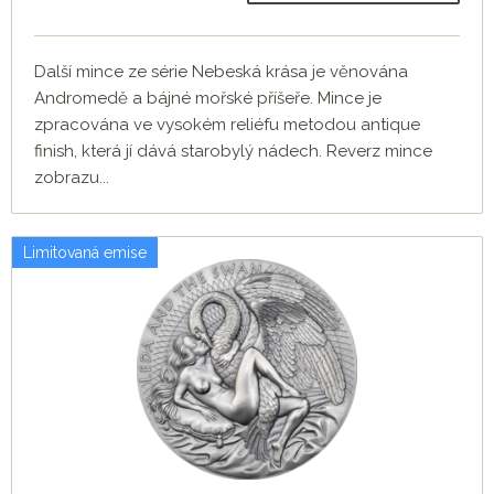
Další mince ze série Nebeská krása je věnována
Andromedě a bájné mořské příšeře. Mince je
zpracována ve vysokém reliéfu metodou antique
finish, která jí dává starobylý nádech. Reverz mince
zobrazu...
Limitovaná emise