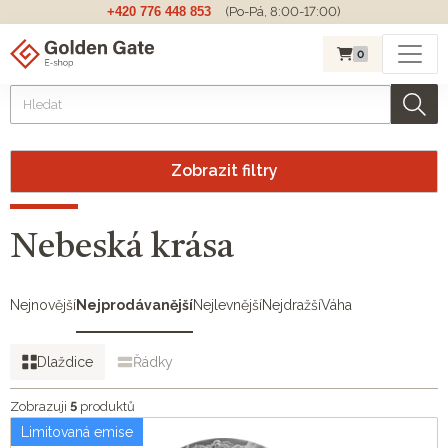
+420 776 448 853
(Po-Pá, 8:00-17:00)
0
Zobrazit filtry
Nebeská krása
Nejnovější
Nejprodávanější
Nejlevnější
Nejdražší
Váha
Dlaždice
Řádky
Zobrazuji
5
produktů
Limitovaná emise