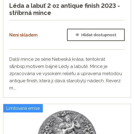
Léda a labuť 2 oz antique finish 2023 -
stříbrná mince
Není skladem
Hlídat dostupnost
Další mince ze série Nebeská krása, tentokrát
s&nbsp;motivem bájné Lédy a labutě. Mince je
zpracována ve vysokém reliéfu a upravena metodou
antique finish, která jí dává starobylý nádech. Reverz
m...
Limitovaná emise