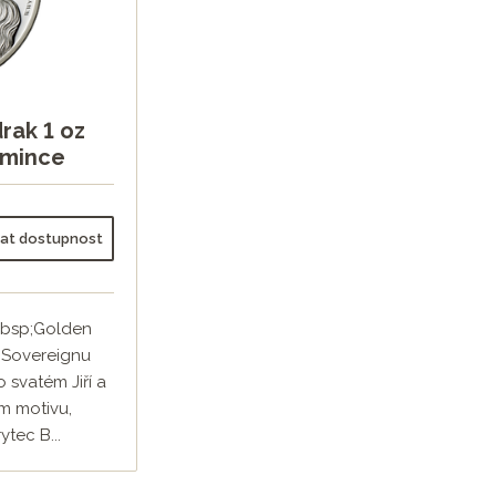
drak 1 oz
 mince
dat dostupnost
nbsp;Golden
 Sovereignu
 svatém Jiří a
m motivu,
ytec B...