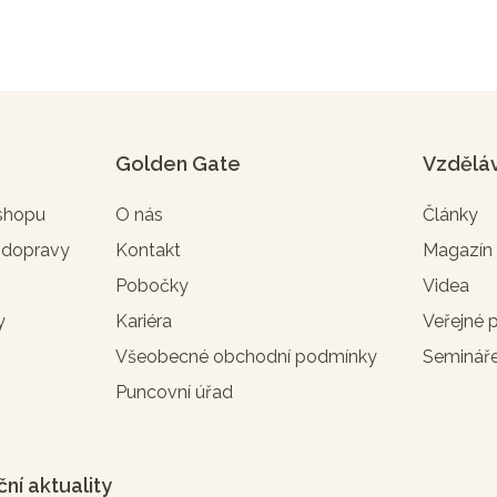
Golden Gate
Vzdělá
-shopu
O nás
Články
 dopravy
Kontakt
Magazí
Pobočky
Videa
y
Kariéra
Veřejné 
Všeobecné obchodní podmínky
Seminář
Puncovní úřad
ční aktuality