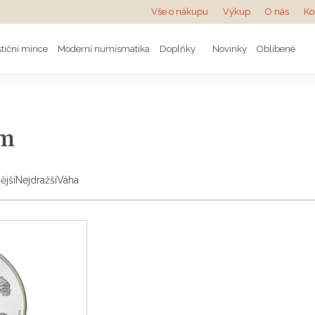
Vše o nákupu
Výkup
O nás
Ko
stiční mince
Moderní numismatika
Doplňky
Novinky
Oblíbené
em
ější
Nejdražší
Váha