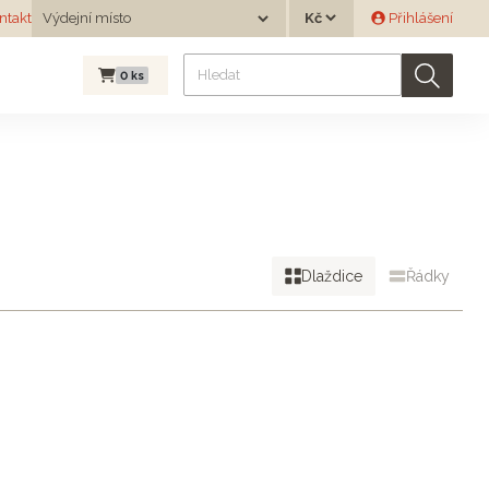
Měna
ntakt
Výdejní místo
Přihlášení
Výdejní místo
0
ks
Dlaždice
Řádky