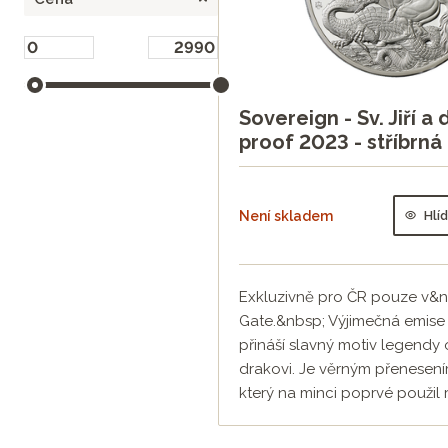
Sovereign - Sv. Jiří a 
proof 2023 - stříbrná
Není skladem
Hlí
Exkluzivně pro ČR pouze v&
Gate.&nbsp; Výjimečná emise
přináší slavný motiv legendy o
drakovi. Je věrným přenesení
který na minci poprvé použil r