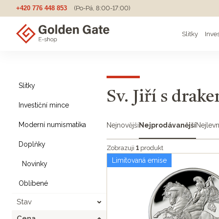
+420 776 448 853
(Po-Pá, 8:00-17:00)
Slitky
Inve
Slitky
Sv. Jiří s drak
Investiční mince
Moderní numismatika
Nejnovější
Nejprodávanější
Nejlevn
Doplňky
Zobrazuji
1
produkt
Limitovaná emise
Novinky
Oblíbené
Stav
Cena