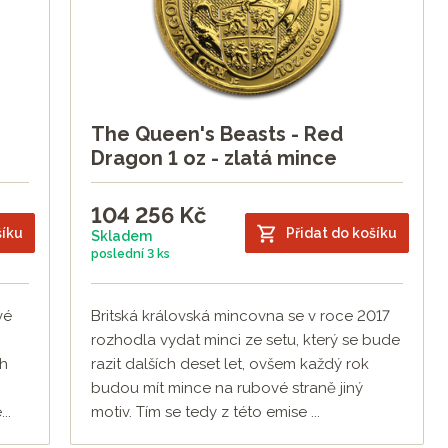
The Queen's Beasts - Red
Dragon 1 oz - zlatá mince
104 256
Kč
šíku
Přidat do košíku
Skladem
poslední
3 ks
vé
Britská královská mincovna se v roce 2017
rozhodla vydat minci ze setu, který se bude
th
razit dalších deset let, ovšem každý rok
budou mít mince na rubové straně jiný
..
motiv. Tím se tedy z této emise ...