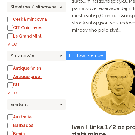
zlatou minci z&nbsp;cyklu Mě
Slévárna / Mincovna
památkové rezervace. Jejím 
město&nbsp;Olomouc.&nbsp; 
Česká mincovna
straně&nbsp;jsou ve středov
CIT Coin Invest
mincovního pole ztvá...
Le Grand Mint
Více
Zpracování
Limitovaná emise
Antique finish
Antique proof
BU
Více
Emitent
Australie
Barbados
Ivan Hlinka 1/2 oz pr
zlatá mince
Benin