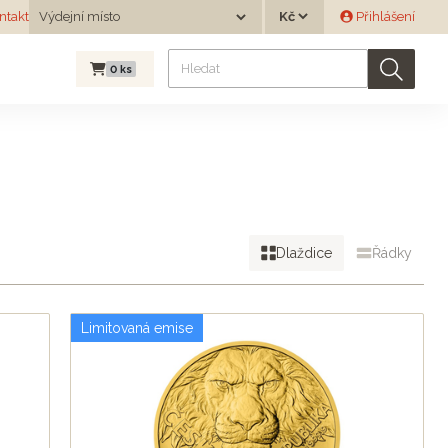
Měna
ntakt
Výdejní místo
Přihlášení
Výdejní místo
0
ks
Dlaždice
Řádky
Limitovaná emise