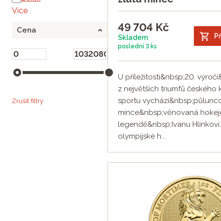
Více
49 704
Kč
Cena
Př
Skladem
poslední
3 ks
U příležitosti&nbsp;20. výro
z největších triumfů českého 
sportu vychází&nbsp;půlunco
Zrušit filtry
mince&nbsp;věnovaná hokej
legendě&nbsp;Ivanu Hlinkovi
olympijské h...