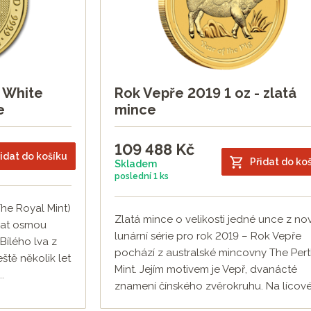
 White
Rok Vepře 2019 1 oz - zlatá
e
mince
109 488
Kč
idat do košíku
Přidat do ko
Skladem
poslední
1 ks
The Royal Mint)
Zlatá mince o velikosti jedné unce z no
dat osmou
lunární série pro rok 2019 – Rok Vepře
Bílého lva z
pochází z australské mincovny The Per
eště několik let
Mint. Jejím motivem je Vepř, dvanácté
.
znamení čínského zvěrokruhu. Na lícové.