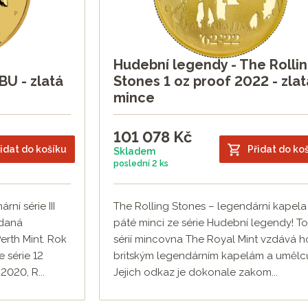
Hudební legendy - The Rolli
BU - zlatá
Stones 1 oz proof 2022 - zlat
mince
101 078
Kč
idat do košíku
Přidat do ko
Skladem
poslední
2 ks
rní série III
The Rolling Stones – legendární kapela
ydaná
páté minci ze série Hudební legendy! T
rth Mint. Rok
sérií mincovna The Royal Mint vzdává h
e série 12
britským legendárním kapelám a umělc
2020, R...
Jejich odkaz je dokonale zakom...