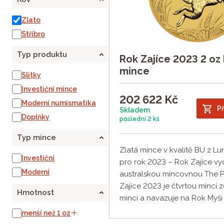
Zlato
Stříbro
Typ produktu
Rok Zajíce 2023 2 oz 
mince
Slitky
Investiční mince
202 622
Kč
Moderní numismatika
Př
Skladem
Doplňky
poslední
2 ks
Typ mince
Zlatá mince v kvalitě BU z Luná
Investiční
pro rok 2023 – Rok Zajíce v
Moderní
australskou mincovnou The Pe
Zajíce 2023 je čtvrtou mincí z
Hmotnost
mincí a navazuje na Rok Myši 
menší než 1 oz