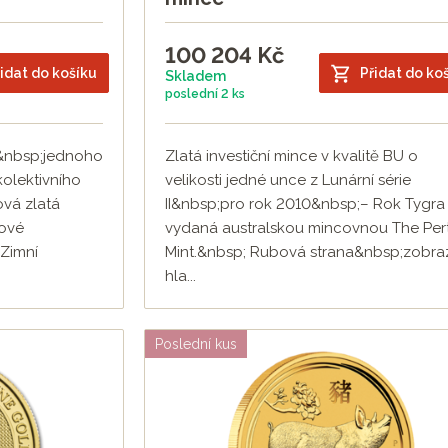
100 204
Kč
idat do košíku
Přidat do ko
Skladem
poslední
2 ks
čí&nbsp;jednoho
Zlatá investiční mince v kvalitě BU o
kolektivního
velikosti jedné unce z Lunární série
vá zlatá
II&nbsp;pro rok 2010&nbsp;– Rok Tygra
ové
vydaná australskou mincovnou The Per
.Zimní
Mint.&nbsp; Rubová strana&nbsp;zobra
hla...
Poslední kus