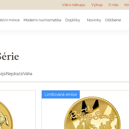
Vše o nákupu
Výkup
O nás
Ko
stiční mince
Moderní numismatika
Doplňky
Novinky
Oblíbené
Série
ější
Nejdražší
Váha
Limitovaná emise