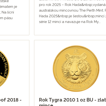
stské
pro rok 2025 – Rok Hada&nbsp;vydaná
tématem je
australskou mincovnou The Perth Mint.
Na lícní
Hada 2025&nbsp;je šestou&nbsp;mincí 
ém pásu
série 12 mincí a navazuje na Rok My...
oof 2018 -
Rok Tygra 2010 1 oz BU - zla
mince