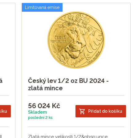
Limitovaná emise
á
Český lev 1/2 oz BU 2024 -
zlatá mince
56 024
Kč
šíku
Přidat do košíku
Skladem
poslední
2 ks
I
Zlatá mince velikosti 1/2&nbsp;unce