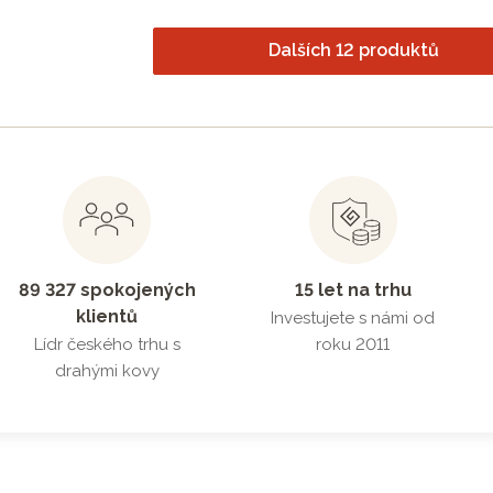
Dalších 12 produktů
89 327 spokojených
15 let na trhu
klientů
Investujete s námi od
Lídr českého trhu s
roku 2011
drahými kovy