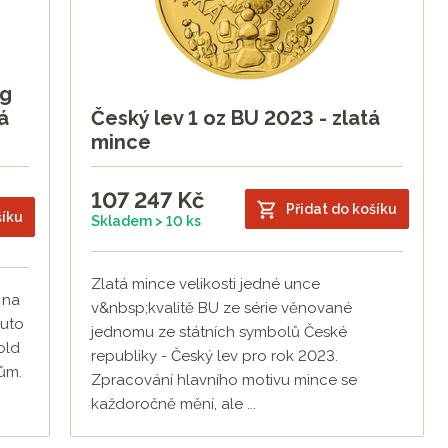
ng
á
Český lev 1 oz BU 2023 - zlatá
mince
107 247
Kč
Přidat do košíku
šíku
Skladem > 10 ks
Zlatá mince velikosti jedné unce
 na
v&nbsp;kvalitě BU ze série věnované
outo
jednomu ze státních symbolů České
old
republiky - Český lev pro rok 2023.
ům.
Zpracování hlavního motivu mince se
každoročně mění, ale ...