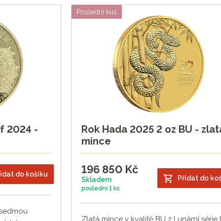
Poslední kus
f 2024 -
Rok Hada 2025 2 oz BU - zlat
mince
196 850
Kč
idat do košíku
Přidat do ko
Skladem
poslední
1 ks
 sedmou
Zlatá mince v kvalitě BU z Lunární série II