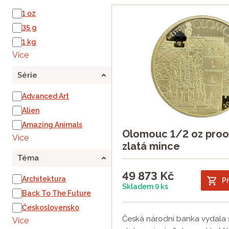
1 oz
35 g
1 kg
Více
Série
Advanced Art
Alien
Amazing Animals
Olomouc 1/2 oz proo
Více
zlatá mince
Téma
49 873
Kč
Architektura
Př
Skladem 9 ks
Back To The Future
Československo
Česká národní banka vydala
Více