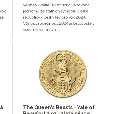
v&nbsp;kvalitě BU ze série věnované
 Rok
jednomu ze státních symbolů České
ze
republiky - Český lev pro rok 2024.
V&nbsp;roce&nbsp;2024&nbsp;dostaly
všechny varianty in...
tá
The Queen's Beasts - Yale of
Beaufort 1 oz - zlatá mince