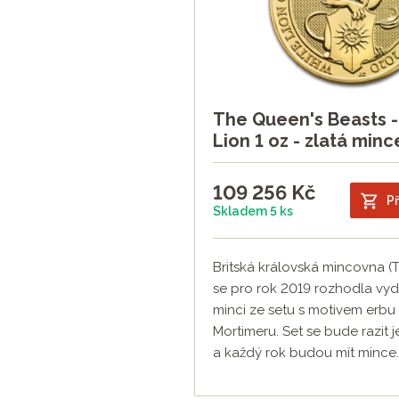
The Queen's Beasts -
Lion 1 oz - zlatá minc
109 256
Kč
Př
Skladem 5 ks
Britská královská mincovna (
se pro rok 2019 rozhodla vy
minci ze setu s motivem erbu 
Mortimeru. Set se bude razit j
a každý rok budou mít mince..