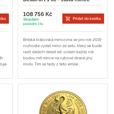
108 756
Kč
šíku
Přidat do košíku
Skladem
poslední
3 ks
Britská královská mincovna se pro rok 2019
rozhodla vydat minci ze setu, který se bude
razit dalších deset let, ovšem každý rok
th
budou mít mince na rubové straně jiný
zuje
motiv. Tím se tedy z této emise...