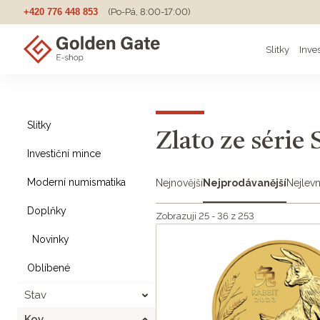
+420 776 448 853
(Po-Pá, 8:00-17:00)
Slitky
Inve
Slitky
Zlato ze série 
Investiční mince
Moderní numismatika
Nejnovější
Nejprodávanější
Nejlevn
Doplňky
Zobrazuji 25 - 36 z 253
Novinky
Oblíbené
Stav
Kov