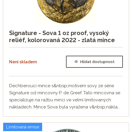
Signature - Sova 1 oz proof, vysoký
reliéf, kolorovaná 2022 - zlatá mince
Není skladem
Hlídat dostupnost
Dechberoucí mince s&nbsp;motivem sovy ze série
Signature od mincovny P. de Greef. Tato mincovna se
specializuje na ražbu mincí ve velmi limitovaných
nákladech. Mince Sova byla vyražena v&nbsp;nákla...
Limitovaná emise