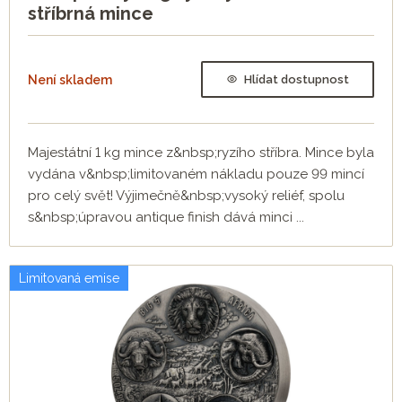
stříbrná mince
Není skladem
Hlídat dostupnost
Majestátní 1 kg mince z&nbsp;ryzího stříbra. Mince byla
vydána v&nbsp;limitovaném nákladu pouze 99 mincí
pro celý svět! Výjimečně&nbsp;vysoký reliéf, spolu
s&nbsp;úpravou antique finish dává minci ...
Limitovaná emise