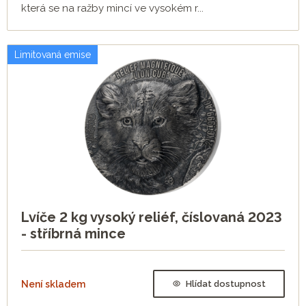
která se na ražby mincí ve vysokém r...
Limitovaná emise
Lvíče 2 kg vysoký reliéf, číslovaná 2023
- stříbrná mince
Není skladem
Hlídat dostupnost