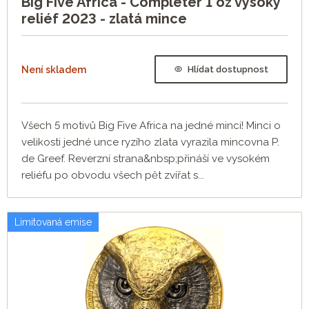
Big Five Africa - Completer 1 oz vysoký
reliéf 2023 - zlatá mince
Není skladem
Hlídat dostupnost
Všech 5 motivů Big Five Africa na jedné minci! Minci o
velikosti jedné unce ryzího zlata vyrazila mincovna P.
de Greef. Reverzní strana&nbsp;přináší ve vysokém
reliéfu po obvodu všech pět zvířat s...
Limitovaná emise