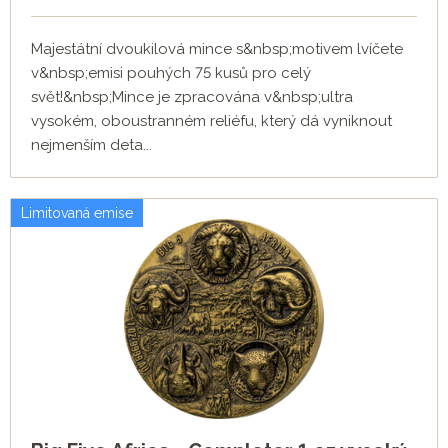
Majestátní dvoukilová mince s&nbsp;motivem lvíčete
v&nbsp;emisi pouhých 75 kusů pro celý
svět!&nbsp;Mince je zpracována v&nbsp;ultra
vysokém, oboustranném reliéfu, který dá vyniknout
nejmenším deta...
Limitovaná emise