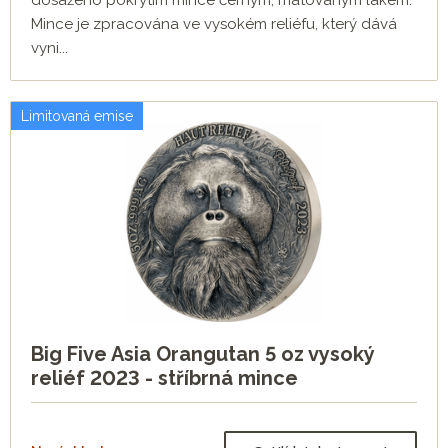
dosaženo pokrytím mince černým, matovaným lakem.
Mince je zpracována ve vysokém reliéfu, který dává
vyni...
Limitovaná emise
Big Five Asia Orangutan 5 oz vysoký
reliéf 2023 - stříbrná mince