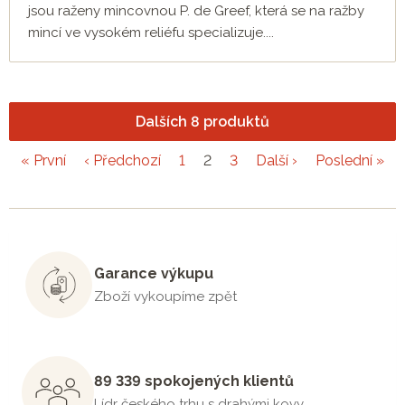
jsou raženy mincovnou P. de Greef, která se na ražby
mincí ve vysokém reliéfu specializuje....
Dalších 8 produktů
« První
‹ Předchozí
1
2
3
Další ›
Poslední »
Garance výkupu
Zboží vykoupíme zpět
89 339 spokojených klientů
Lídr českého trhu s drahými kovy