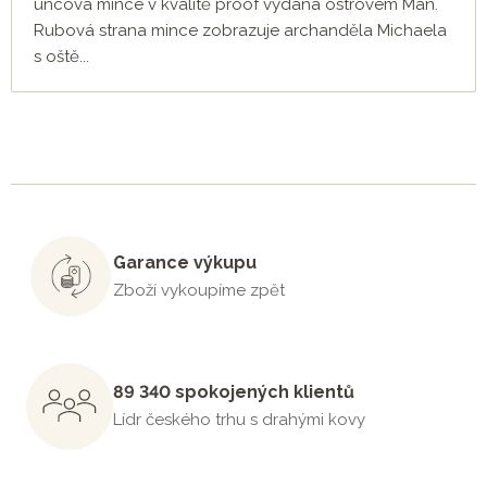
uncová mince v kvalitě proof vydaná ostrovem Man.
Rubová strana mince zobrazuje archanděla Michaela
s oště...
Garance výkupu
Zboží vykoupíme zpět
89 340 spokojených klientů
Lídr českého trhu s drahými kovy