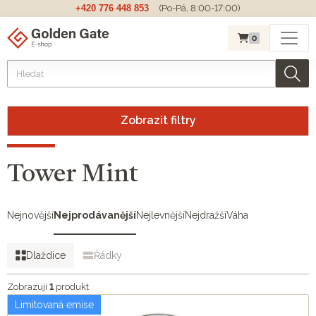
+420 776 448 853
(Po-Pá, 8:00-17:00)
0
Zobrazit filtry
Tower Mint
Nejnovější
Nejprodávanější
Nejlevnější
Nejdražší
Váha
Dlaždice
Řádky
Zobrazuji
1
produkt
Limitovaná emise