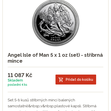
Angel Isle of Man 5 x 1 oz (set) - stříbrná
mince
11 087
Kč
Přidat do košíku
Skladem
poslední
4 ks
Set 5-ti kusů stříbrných mincí balených
samostatně&nbsp;v&nbsp;plastové kapsli. Stříbrná