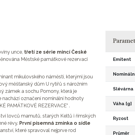
Parametr
oviny unce,
třetí ze série mincí České
 věnována Městské památkové rezervaci
Emitent
Nomináln
nant mikulovského náměstí, kterými jsou
itový měšťanský dům U rytířů s nárožním
Slévárna
ký zámek a sochu Pomony, která je
e nachází označení nominální hodnoty
Váha [g]
ĚSTSKÉ PAMÁTKOVÉ REZERVACE" .
ství lovců mamutů, starých Keltů i římských
Ryzost
nné révy.
První písemná zmínka o sídle
anství, které spravoval nejprve rod
Průměr