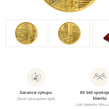
Garance výkupu
89 340 spokoj
klientů
Zboží vykoupíme zpět
Lídr českého trhu 