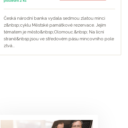
poslední
2 ks
Česká národní banka vydala sedmou zlatou minci
z&nbsp;cyklu Městské památkové rezervace. Jejím
tématem je město&nbsp;Olomouc.&nbsp; Na lícní
straně&nbsp;jsou ve středovém pásu mincovního pole
ztvá...