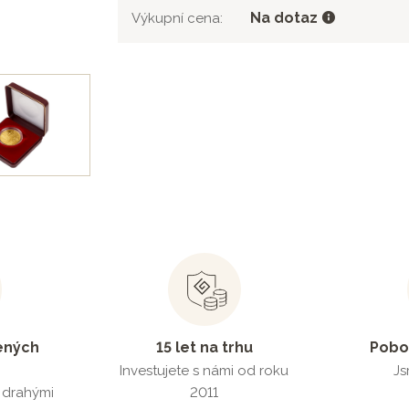
Na dotaz
Výkupní cena:
ených
15 let na trhu
Pobo
Investujete s námi od roku
Js
s drahými
2011