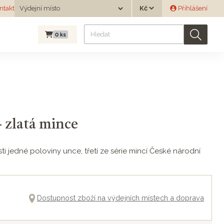
Měna
ntakt
Výdejní místo
Přihlášení
Výdejní místo
0
ks
- zlatá mince
ti jedné poloviny unce, třetí ze série mincí České národní
Dostupnost zboží na výdejních místech a doprava