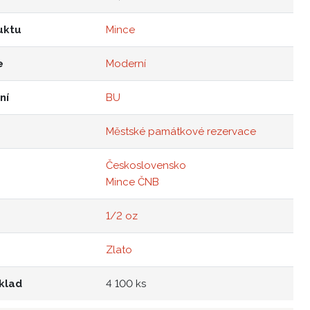
uktu
Mince
e
Moderní
ní
BU
Městské památkové rezervace
Československo
Mince ČNB
1/2 oz
Zlato
klad
4 100 ks