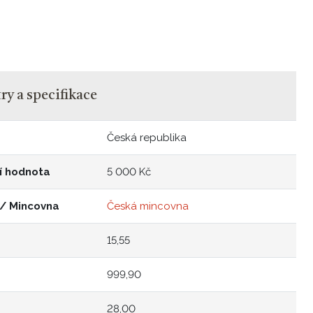
y a specifikace
Česká republika
í hodnota
5 000 Kč
 / Mincovna
Česká mincovna
15,55
999,90
28,00