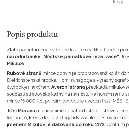
kovy
Popis produktu
Zlatá pamětní mince v běžné kvalitě o velikosti jedné pol
národní banky „Městské památkové rezervace“
. Je
Mikulov
.
Rubové straně
mince dominuje propracovaná koláž domi
Dietrichsteinská hrobka, Horní synagoga a výrazný sgraf
čtyřbokým arkýřem.
Averzní strana
předkládá mikulovs
součástí středověké kašny na náměstí. Na horním rámu s
mince "5 000 Kč", po jejím obvodu je uveden text "M
Jižní Morava
má nesmírně bohatou historii – střeží tajem
legionářů, kteří zde podle legendy začali s pěstováním vi
jménem Mikulov je datována do roku 1173
. Centrum p