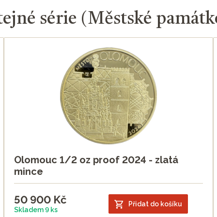
tejné série (Městské památk
Olomouc 1/2 oz proof 2024 - zlatá
mince
50 900
Kč
Přidat do košíku
Skladem 9 ks