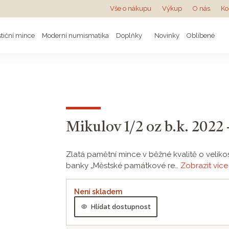
Vše o nákupu
Výkup
O nás
Ko
stiční mince
Moderní numismatika
Doplňky
Novinky
Oblíbené
Mikulov 1/2 oz b.k. 2022 
Zlatá pamětní mince v běžné kvalitě o velikos
banky „Městské památkové re…
Zobrazit více
Není skladem
Hlídat dostupnost