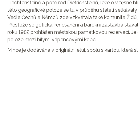
Liechtensteinů a poté rod Dietrichsteinů, leželo v těsné 
této geografické poloze se tu v průběhu staletí setkávaly
Vedle Čechů a Němců zde vzkvétala také komunita Židů, kt
Přestože se gotická, renesanční a barokní zástavba stával
roku 1982 prohlášen městskou památkovou rezervací. Je ce
poloze mezi bílými vápencovými kopci.
Mince je dodávána v originální etui, spolu s kartou, která slo