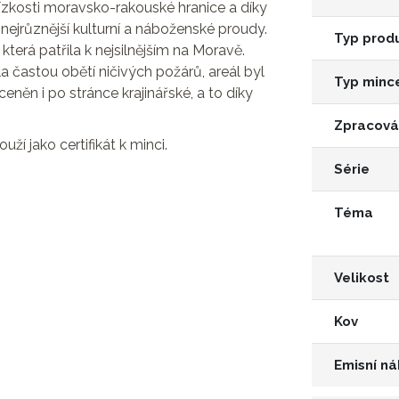
blízkosti moravsko-rakouské hranice a díky
 nejrůznější kulturní a náboženské proudy.
Typ prod
erá patřila k nejsilnějším na Moravě.
a častou obětí ničivých požárů, areál byl
Typ minc
něn i po stránce krajinářské, a to díky
Zpracová
uží jako certifikát k minci.
Série
Téma
Velikost
Kov
Emisní ná