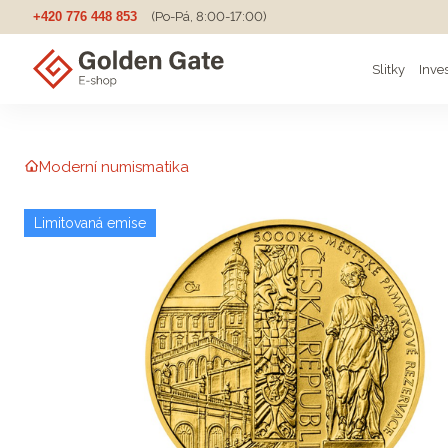
+420 776 448 853
(Po-Pá, 8:00-17:00)
Slitky
Inve
Moderní numismatika
Limitovaná emise