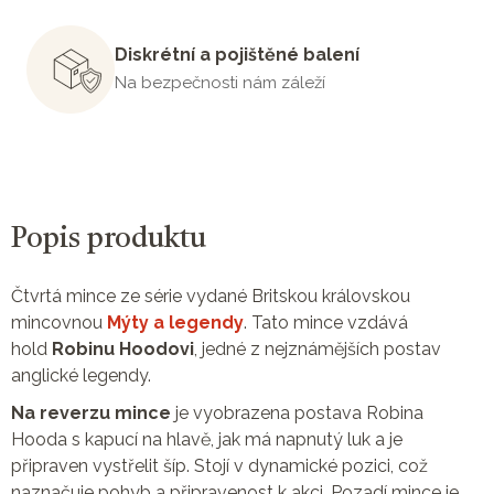
Diskrétní a pojištěné balení
Na bezpečnosti nám záleží
Popis produktu
Čtvrtá mince ze série vydané Britskou královskou
mincovnou
Mýty a legendy
. Tato mince vzdává
hold
Robinu Hoodovi
, jedné z nejznámějších postav
anglické legendy.
Na reverzu mince
je vyobrazena postava Robina
Hooda s kapucí na hlavě, jak má napnutý luk a je
připraven vystřelit šíp. Stojí v dynamické pozici, což
naznačuje pohyb a připravenost k akci. Pozadí mince je