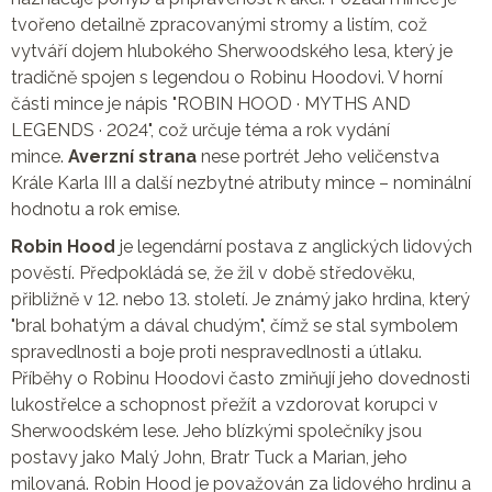
tvořeno detailně zpracovanými stromy a listím, což
vytváří dojem hlubokého Sherwoodského lesa, který je
tradičně spojen s legendou o Robinu Hoodovi. V horní
části mince je nápis "ROBIN HOOD · MYTHS AND
LEGENDS · 2024", což určuje téma a rok vydání
mince.
Averzní strana
nese portrét Jeho veličenstva
Krále Karla III a další nezbytné atributy mince – nominální
hodnotu a rok emise.
Robin Hood
je legendární postava z anglických lidových
pověstí. Předpokládá se, že žil v době středověku,
přibližně v 12. nebo 13. století. Je známý jako hrdina, který
"bral bohatým a dával chudým", čímž se stal symbolem
spravedlnosti a boje proti nespravedlnosti a útlaku.
Příběhy o Robinu Hoodovi často zmiňují jeho dovednosti
lukostřelce a schopnost přežít a vzdorovat korupci v
Sherwoodském lese. Jeho blízkými společníky jsou
postavy jako Malý John, Bratr Tuck a Marian, jeho
milovaná. Robin Hood je považován za lidového hrdinu a