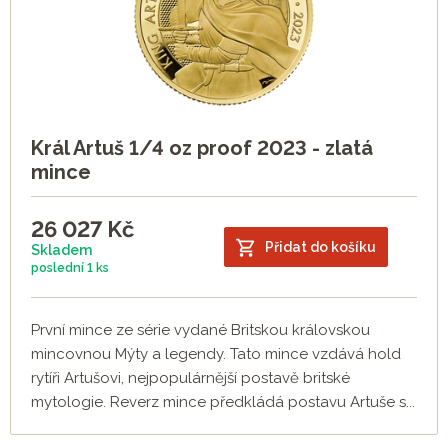
Král Artuš 1/4 oz proof 2023 - zlatá
mince
26 027
Kč
Přidat do košíku
Skladem
poslední
1 ks
První mince ze série vydané Britskou královskou
mincovnou Mýty a legendy. Tato mince vzdává hold
rytíři Artušovi, nejpopulárnější postavě britské
mytologie. Reverz mince předkládá postavu Artuše s...