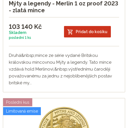
Mýty a legendy - Merlin 1 oz proof 2023
- zlatá mince
103 140
Kč
Přidat do košíku
Skladem
poslední
1 ks
Druhá&nbsp;mince ze série vydané Britskou
královskou mincovnou Mýty a legendy. Tato mince
vzdává hold Merlinovi,&nbsp;výstřednímu čaroději
považovanému za jednu z nejoblíbenějších postav
britské my...
Poslední kus
Limitovaná emise