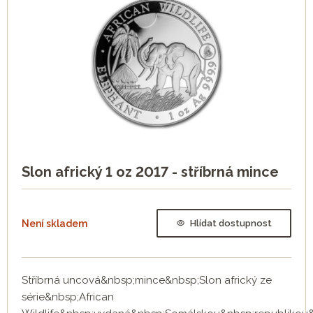
Slon africký 1 oz 2017 - stříbrná mince
Není skladem
Hlídat dostupnost
Stříbrná uncová&nbsp;mince&nbsp;Slon africký ze
série&nbsp;African