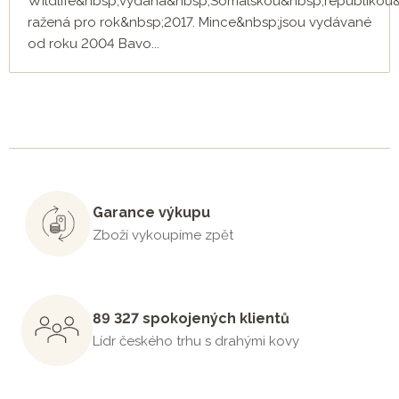
Wildlife&nbsp;vydaná&nbsp;Somálskou&nbsp;republikou
ražená pro rok&nbsp;2017. Mince&nbsp;jsou vydávané
od roku 2004 Bavo...
Garance výkupu
Zboží vykoupíme zpět
89 327 spokojených klientů
Lídr českého trhu s drahými kovy