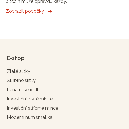
bitcoin může opravdu každý.
Zobrazit pobočky
E-shop
Zlaté slitky
Stříbrné slitky
Lunární série III
Investiční zlaté mince
Investiční stříbrné mince
Moderní numismatika