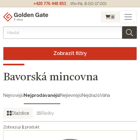
+420 776 448 853
(Po-Pá, 8:00-17:00)
0
Zobrazit filtry
Bavorská mincovna
Nejnovější
Nejprodávanější
Nejlevnější
Nejdražší
Váha
Dlaždice
Řádky
Zobrazuji
1
produkt