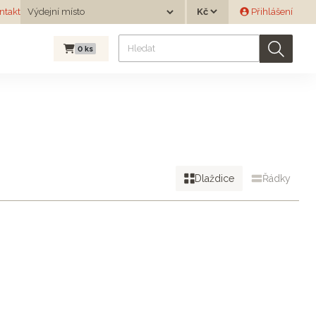
Měna
ntakt
Výdejní místo
Přihlášení
Výdejní místo
0
ks
Dlaždice
Řádky