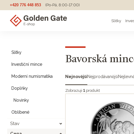
+420 776 448 853
(Po-Pá, 8:00-17:00)
Slitky
Inve
Slitky
Bavorská min
Investiční mince
Moderní numismatika
Nejnovější
Nejprodávanější
Nejlevně
Doplňky
Zobrazuji
1
produkt
Novinky
Oblíbené
Stav
Cena