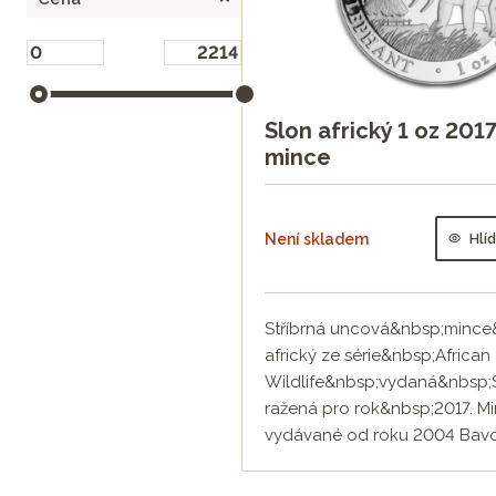
Slon africký 1 oz 2017
mince
Není skladem
Hlí
Stříbrná uncová&nbsp;mince
africký ze série&nbsp;African
Wildlife&nbsp;vydaná&nbsp;
ražená pro rok&nbsp;2017. M
vydávané od roku 2004 Bavo.