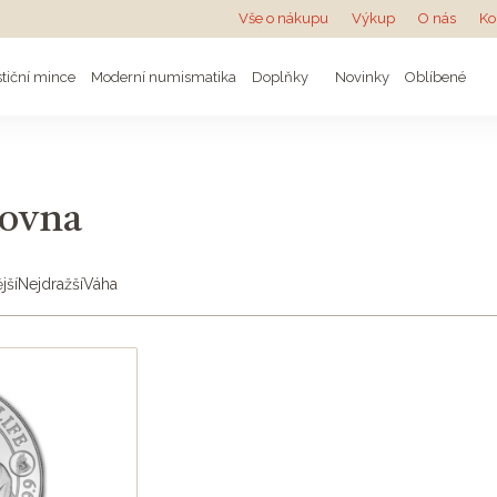
Vše o nákupu
Výkup
O nás
Ko
stiční mince
Moderní numismatika
Doplňky
Novinky
Oblíbené
covna
jší
Nejdražší
Váha