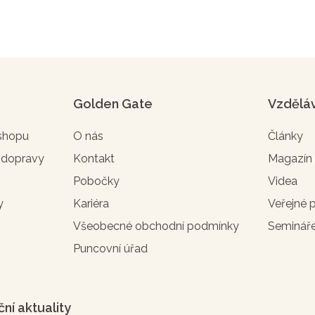
Golden Gate
Vzdělá
-shopu
O nás
Články
 dopravy
Kontakt
Magazí
Pobočky
Videa
y
Kariéra
Veřejné 
Všeobecné obchodní podmínky
Seminář
Puncovní úřad
ční aktuality