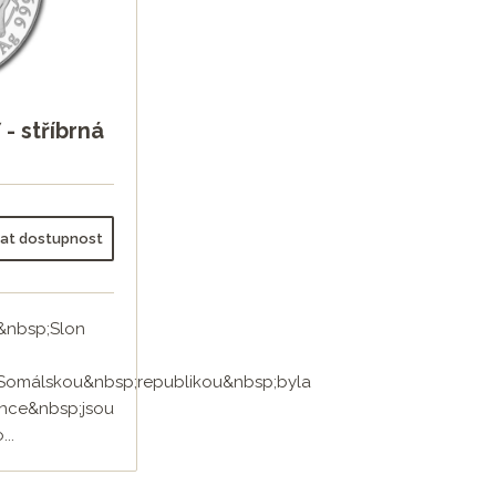
 - stříbrná
dat dostupnost
&nbsp;Slon
Somálskou&nbsp;republikou&nbsp;byla
ince&nbsp;jsou
..